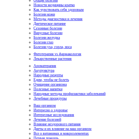
Общие болезни
Новости медицины кратко
Как чувствовать себя здоровым
Болезни кожи
Методы диагностики и лечения
Диетическое питание
Сезонные болезни
Вирусные болезни
Болезни желудка
Болезни глаз
Болезни уха, горла, носа
Фитотерапия vs фармакология
Лекарственные растения
Ароматерапия
Акупунктура
Народные рецепты
Едим, чтобы не болеть
Очищение организма
Полезные напитки
Народные методы профилактики заболеваний
Лечебные процедуры
Ваш организм
Интересно о здоровье
Интересные исследования
Лечение болезней
Влияние нездорового питания
Диеты и их влияние на наш организм
Все о витаминах и микроэлементах
Первая помощь