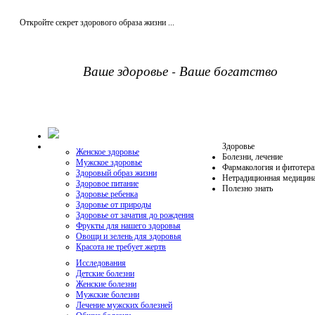
Откройте секрет здорового образа жизни ...
Ваше здоровье - Ваше богатство
Здоровье
Женское здоровье
Болезни, лечение
Мужское здоровье
Фармакология и фитотера
Здоровый образ жизни
Нетрадиционная медицин
Здоровое питание
Полезно знать
Здоровье ребенка
Здоровье от природы
Здоровье от зачатия до рождения
Фрукты для нашего здоровья
Овощи и зелень для здоровья
Красота не требует жертв
Исследования
Детские болезни
Женские болезни
Мужские болезни
Лечение мужских болезней