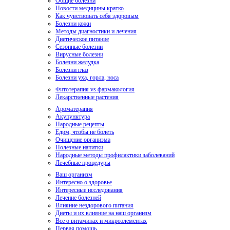
Общие болезни
Новости медицины кратко
Как чувствовать себя здоровым
Болезни кожи
Методы диагностики и лечения
Диетическое питание
Сезонные болезни
Вирусные болезни
Болезни желудка
Болезни глаз
Болезни уха, горла, носа
Фитотерапия vs фармакология
Лекарственные растения
Ароматерапия
Акупунктура
Народные рецепты
Едим, чтобы не болеть
Очищение организма
Полезные напитки
Народные методы профилактики заболеваний
Лечебные процедуры
Ваш организм
Интересно о здоровье
Интересные исследования
Лечение болезней
Влияние нездорового питания
Диеты и их влияние на наш организм
Все о витаминах и микроэлементах
Первая помощь