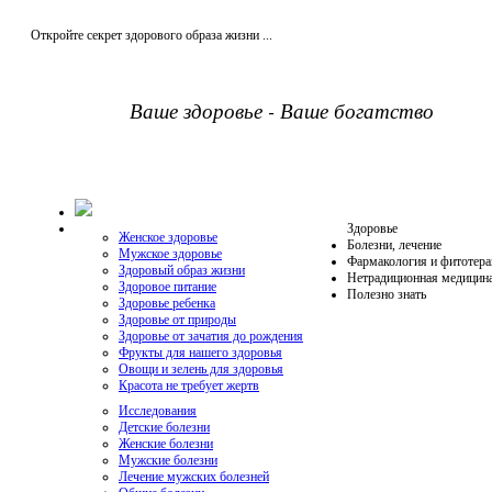
Откройте секрет здорового образа жизни ...
Ваше здоровье - Ваше богатство
Здоровье
Женское здоровье
Болезни, лечение
Мужское здоровье
Фармакология и фитотера
Здоровый образ жизни
Нетрадиционная медицин
Здоровое питание
Полезно знать
Здоровье ребенка
Здоровье от природы
Здоровье от зачатия до рождения
Фрукты для нашего здоровья
Овощи и зелень для здоровья
Красота не требует жертв
Исследования
Детские болезни
Женские болезни
Мужские болезни
Лечение мужских болезней