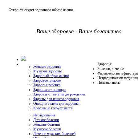
Откройте секрет здорового образа жизни ...
Ваше здоровье - Ваше богатство
Здоровье
Женское здоровье
Болезни, лечение
Мужское здоровье
Фармакология и фитотера
Здоровый образ жизни
Нетрадиционная медицин
Здоровое питание
Полезно знать
Здоровье ребенка
Здоровье от природы
Здоровье от зачатия до рождения
Фрукты для нашего здоровья
Овощи и зелень для здоровья
Красота не требует жертв
Исследования
Детские болезни
Женские болезни
Мужские болезни
Лечение мужских болезней