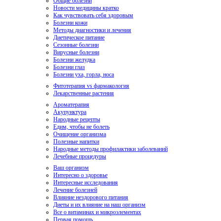
Общие болезни
Новости медицины кратко
Как чувствовать себя здоровым
Болезни кожи
Методы диагностики и лечения
Диетическое питание
Сезонные болезни
Вирусные болезни
Болезни желудка
Болезни глаз
Болезни уха, горла, носа
Фитотерапия vs фармакология
Лекарственные растения
Ароматерапия
Акупунктура
Народные рецепты
Едим, чтобы не болеть
Очищение организма
Полезные напитки
Народные методы профилактики заболеваний
Лечебные процедуры
Ваш организм
Интересно о здоровье
Интересные исследования
Лечение болезней
Влияние нездорового питания
Диеты и их влияние на наш организм
Все о витаминах и микроэлементах
Первая помощь