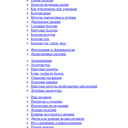
Общие болезни
Новости медицины кратко
Как чувствовать себя здоровым
Болезни кожи
Методы диагностики и лечения
Диетическое питание
Сезонные болезни
Вирусные болезни
Болезни желудка
Болезни глаз
Болезни уха, горла, носа
Фитотерапия vs фармакология
Лекарственные растения
Ароматерапия
Акупунктура
Народные рецепты
Едим, чтобы не болеть
Очищение организма
Полезные напитки
Народные методы профилактики заболеваний
Лечебные процедуры
Ваш организм
Интересно о здоровье
Интересные исследования
Лечение болезней
Влияние нездорового питания
Диеты и их влияние на наш организм
Все о витаминах и микроэлементах
Первая помощь