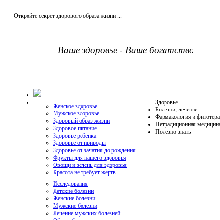
Откройте секрет здорового образа жизни ...
Ваше здоровье - Ваше богатство
Здоровье
Женское здоровье
Болезни, лечение
Мужское здоровье
Фармакология и фитотера
Здоровый образ жизни
Нетрадиционная медицин
Здоровое питание
Полезно знать
Здоровье ребенка
Здоровье от природы
Здоровье от зачатия до рождения
Фрукты для нашего здоровья
Овощи и зелень для здоровья
Красота не требует жертв
Исследования
Детские болезни
Женские болезни
Мужские болезни
Лечение мужских болезней