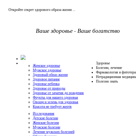
Откройте секрет здорового образа жизни ...
Ваше здоровье - Ваше богатство
Здоровье
Женское здоровье
Болезни, лечение
Мужское здоровье
Фармакология и фитотера
Здоровый образ жизни
Нетрадиционная медицин
Здоровое питание
Полезно знать
Здоровье ребенка
Здоровье от природы
Здоровье от зачатия до рождения
Фрукты для нашего здоровья
Овощи и зелень для здоровья
Красота не требует жертв
Исследования
Детские болезни
Женские болезни
Мужские болезни
Лечение мужских болезней