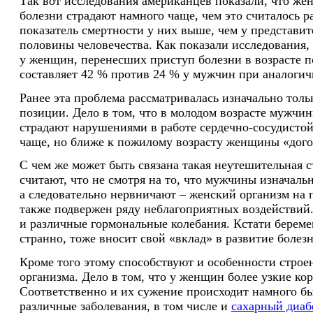
Так вот исследования американцев показали, что же
болезни страдают намного чаще, чем это считалось р
показатель смертности у них выше, чем у представи
половины человечества. Как показали исследования,
у женщин, перенесших приступ болезни в возрасте по
составляет 42 % против 24 % у мужчин при аналогич
Ранее эта проблема рассматривалась изначально толь
позиции. Дело в том, что в молодом возрасте мужчи
страдают нарушениями в работе сердечно-сосудисто
чаще, но ближе к пожилому возрасту женщины «дого
С чем же может быть связана такая неутешительная 
считают, что не смотря на то, что мужчины изначаль
а следовательно нервничают – женский организм на
также подвержен ряду неблагоприятных воздействий.
и различные гормональные колебания. Кстати береме
странно, тоже вносит свой «вклад» в развитие болезн
Кроме того этому способствуют и особенности строе
организма. Дело в том, что у женщин более узкие ко
Соответственно и их сужение происходит намного бы
различные заболевания, в том числе и
сахарный диаб