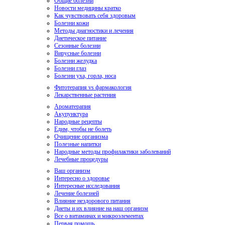
Общие болезни
Новости медицины кратко
Как чувствовать себя здоровым
Болезни кожи
Методы диагностики и лечения
Диетическое питание
Сезонные болезни
Вирусные болезни
Болезни желудка
Болезни глаз
Болезни уха, горла, носа
Фитотерапия vs фармакология
Лекарственные растения
Ароматерапия
Акупунктура
Народные рецепты
Едим, чтобы не болеть
Очищение организма
Полезные напитки
Народные методы профилактики заболеваний
Лечебные процедуры
Ваш организм
Интересно о здоровье
Интересные исследования
Лечение болезней
Влияние нездорового питания
Диеты и их влияние на наш организм
Все о витаминах и микроэлементах
Первая помощь