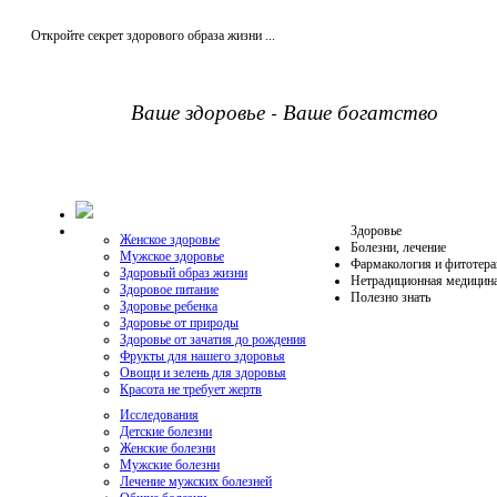
Откройте секрет здорового образа жизни ...
Ваше здоровье - Ваше богатство
Здоровье
Женское здоровье
Болезни, лечение
Мужское здоровье
Фармакология и фитотера
Здоровый образ жизни
Нетрадиционная медицин
Здоровое питание
Полезно знать
Здоровье ребенка
Здоровье от природы
Здоровье от зачатия до рождения
Фрукты для нашего здоровья
Овощи и зелень для здоровья
Красота не требует жертв
Исследования
Детские болезни
Женские болезни
Мужские болезни
Лечение мужских болезней