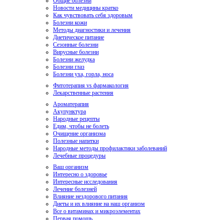
Общие болезни
Новости медицины кратко
Как чувствовать себя здоровым
Болезни кожи
Методы диагностики и лечения
Диетическое питание
Сезонные болезни
Вирусные болезни
Болезни желудка
Болезни глаз
Болезни уха, горла, носа
Фитотерапия vs фармакология
Лекарственные растения
Ароматерапия
Акупунктура
Народные рецепты
Едим, чтобы не болеть
Очищение организма
Полезные напитки
Народные методы профилактики заболеваний
Лечебные процедуры
Ваш организм
Интересно о здоровье
Интересные исследования
Лечение болезней
Влияние нездорового питания
Диеты и их влияние на наш организм
Все о витаминах и микроэлементах
Первая помощь