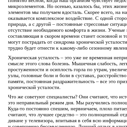
Понятно весной, когда наш организм чувствует недо
микроэлементов. Но осенью, казалось бы, этих жизн
элементов мы получаем вдосталь. Скорее всего, на н
оказывается комплексное воздействие. С одной стор
природа, а с другой – постоянные стрессовые ситуац
отсутствие необходимого комфорта в жизни. Ученые г
составляющая в скором времени станет основной и т
могут пострадать от синдрома хронической усталост
трудно будет отнести к какому-либо сезонному явлен
Хроническая усталость – это уже не временная непри
смысле этого слова болезнь. Мышечная слабость, лег
простуженности и осиплость горла по утрам, увели
узлы, головные боли и боли в суставах, расстройств
памяти, постоянная раздражительность – все это приз
хронической усталости.
Что же советуют специалисты? Они считают, что ист
это неправильный режим дня. Мы разучились полноц
Куда-то постоянно спешим, нервничаем, плохо питае
считают, что лучшее средство – это полноценный отд
диване у телевизора, впитывая в себя всю информа
и совершенно бессмысленную. Лучший отдых в кругу