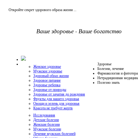
Откройте секрет здорового образа жизни ...
Ваше здоровье - Ваше богатство
Здоровье
Женское здоровье
Болезни, лечение
Мужское здоровье
Фармакология и фитотера
Здоровый образ жизни
Нетрадиционная медицин
Здоровое питание
Полезно знать
Здоровье ребенка
Здоровье от природы
Здоровье от зачатия до рождения
Фрукты для нашего здоровья
Овощи и зелень для здоровья
Красота не требует жертв
Исследования
Детские болезни
Женские болезни
Мужские болезни
Лечение мужских болезней