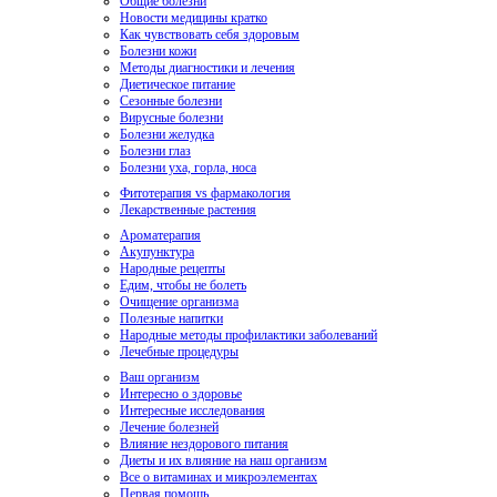
Общие болезни
Новости медицины кратко
Как чувствовать себя здоровым
Болезни кожи
Методы диагностики и лечения
Диетическое питание
Сезонные болезни
Вирусные болезни
Болезни желудка
Болезни глаз
Болезни уха, горла, носа
Фитотерапия vs фармакология
Лекарственные растения
Ароматерапия
Акупунктура
Народные рецепты
Едим, чтобы не болеть
Очищение организма
Полезные напитки
Народные методы профилактики заболеваний
Лечебные процедуры
Ваш организм
Интересно о здоровье
Интересные исследования
Лечение болезней
Влияние нездорового питания
Диеты и их влияние на наш организм
Все о витаминах и микроэлементах
Первая помощь