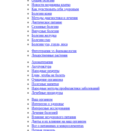
Общие болезни
Новости медицины кратко
Как чувствовать себя здоровым
Болезни кожи
Методы диагностики и лечения
Диетическое питание
Сезонные болезни
Вирусные болезни
Болезни желудка
Болезни глаз
Болезни уха, горла, носа
Фитотерапия vs фармакология
Лекарственные растения
Ароматерапия
Акупунктура
Народные рецепты
Едим, чтобы не болеть
Очищение организма
Полезные напитки
Народные методы профилактики заболеваний
Лечебные процедуры
Ваш организм
Интересно о здоровье
Интересные исследования
Лечение болезней
Влияние нездорового питания
Диеты и их влияние на наш организм
Все о витаминах и микроэлементах
Первая помощь