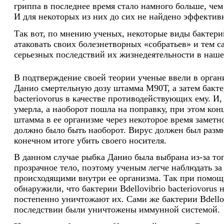
гриппа в последнее время стало намного больше, чем 
И для некоторых из них до сих не найдено эффективн
Так вот, по мнению ученых, некоторые виды бактер
атаковать своих болезнетворных «собратьев» и тем с
серьезных последствий их жизнедеятельности в наше
В подтверждение своей теории ученые ввели в орга
Данио смертельную дозу штамма М90Т, а затем бактер
bacteriovorus в качестве противодействующих ему. И,
умерла, а наоборот пошла на поправку, при этом кон
штамма в ее организме через некоторое время замет
должно было быть наоборот. Вирус должен был размн
конечном итоге убить своего носителя.
В данном случае рыбка Данио была выбрана из-за тог
прозрачное тело, поэтому ученым легче наблюдать за
происходящими внутри ее организма. Так при помощ
обнаружили, что бактерии Bdellovibrio bacteriovorus
постепенно уничтожают их. Сами же бактерии Bdellovi
последствии были уничтожены иммунной системой.