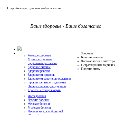
Откройте секрет здорового образа жизни ...
Ваше здоровье - Ваше богатство
Здоровье
Женское здоровье
Болезни, лечение
Мужское здоровье
Фармакология и фитотера
Здоровый образ жизни
Нетрадиционная медицин
Здоровое питание
Полезно знать
Здоровье ребенка
Здоровье от природы
Здоровье от зачатия до рождения
Фрукты для нашего здоровья
Овощи и зелень для здоровья
Красота не требует жертв
Исследования
Детские болезни
Женские болезни
Мужские болезни
Лечение мужских болезней