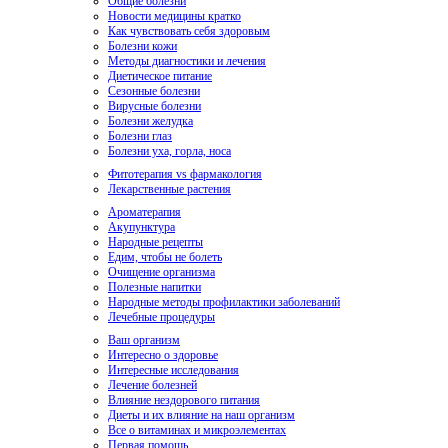
Общие болезни
Новости медицины кратко
Как чувствовать себя здоровым
Болезни кожи
Методы диагностики и лечения
Диетическое питание
Сезонные болезни
Вирусные болезни
Болезни желудка
Болезни глаз
Болезни уха, горла, носа
Фитотерапия vs фармакология
Лекарственные растения
Ароматерапия
Акупунктура
Народные рецепты
Едим, чтобы не болеть
Очищение организма
Полезные напитки
Народные методы профилактики заболеваний
Лечебные процедуры
Ваш организм
Интересно о здоровье
Интересные исследования
Лечение болезней
Влияние нездорового питания
Диеты и их влияние на наш организм
Все о витаминах и микроэлементах
Первая помощь