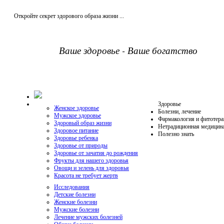
Откройте секрет здорового образа жизни ...
Ваше здоровье - Ваше богатство
Здоровье
Женское здоровье
Болезни, лечение
Мужское здоровье
Фармакология и фитотера
Здоровый образ жизни
Нетрадиционная медицин
Здоровое питание
Полезно знать
Здоровье ребенка
Здоровье от природы
Здоровье от зачатия до рождения
Фрукты для нашего здоровья
Овощи и зелень для здоровья
Красота не требует жертв
Исследования
Детские болезни
Женские болезни
Мужские болезни
Лечение мужских болезней